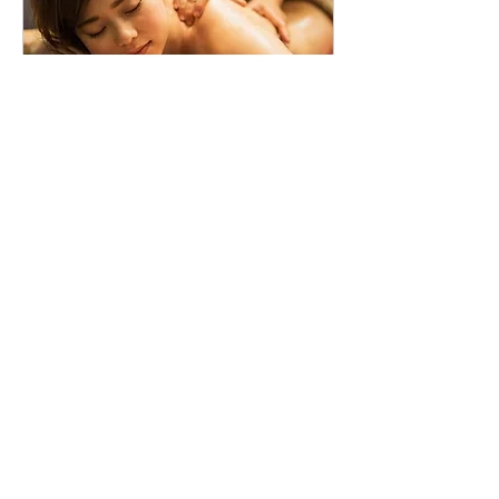
Lymphdrainage 50min.
Lymphdrainage
1 Std.
Buchen
Matthias Besch
Hans Kappacherstraße 8
2. Stock bei Dr. Zerza
5600 St. Johann im Pongau